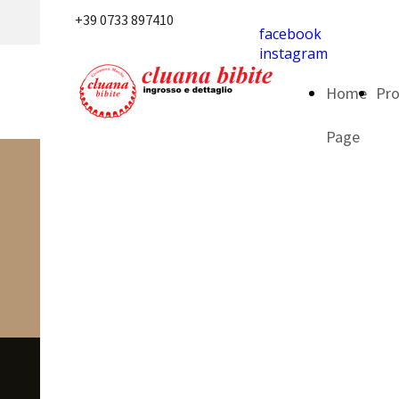
+39 0733 897410
facebook
instagram
Home
Pro
Page
CLUANA BIBITE | Via
Sandro Pertini, 58 | Zona
Indrustriale | Civitanova
Marche (MC)