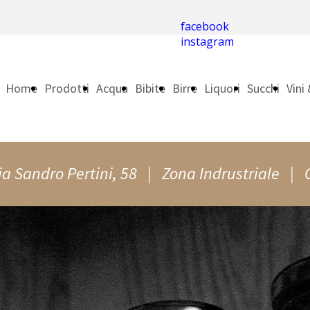
facebook
instagram
Home
Prodotti
Acqua
Bibite
Birre
Liquori
Succhi
Vini
Page
Spu
a Sandro Pertini, 58 | Zona Indrustriale | 